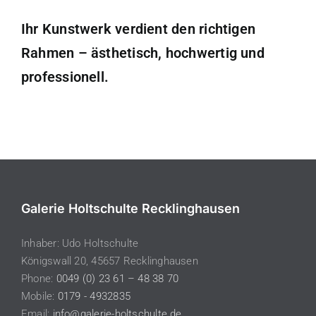
Ihr Kunstwerk verdient den richtigen
Rahmen – ästhetisch, hochwertig und
professionell.
Galerie Holtschulte Recklinghausen
Inhaber: Udo Holtschulte
Königswall 20, 45657 Recklinghausen
Phone:
0049 (0) 23 61 – 48 38 70
Mobile:
0179 - 4932835
Email:
info@galerie-holtschulte.de